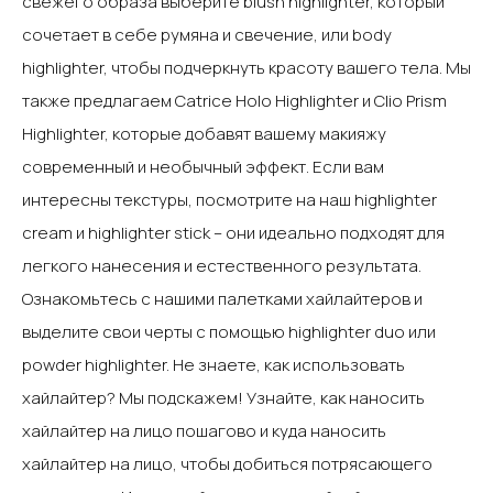
свежего образа выберите blush highlighter, который
сочетает в себе румяна и свечение, или body
highlighter, чтобы подчеркнуть красоту вашего тела. Мы
также предлагаем Catrice Holo Highlighter и Clio Prism
Highlighter, которые добавят вашему макияжу
современный и необычный эффект.‍ Если вам
интересны текстуры, посмотрите на наш highlighter
cream и highlighter stick – они идеально подходят для
легкого нанесения и естественного результата.
Ознакомьтесь с нашими палетками хайлайтеров и
выделите свои черты с помощью highlighter duo или
powder highlighter.‍ Не знаете, как использовать
хайлайтер? Мы подскажем! Узнайте, как наносить
хайлайтер на лицо пошагово и куда наносить
хайлайтер на лицо, чтобы добиться потрясающего